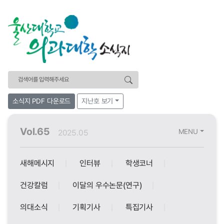
검색어
소식지 PDF 다운로드
지난호 보기
Vol.65
MENU
2025.05
새해메시지
인터뷰
학생코너
건강칼럼
이달의 우수논문(연구)
의대소식
기획기사
특집기사