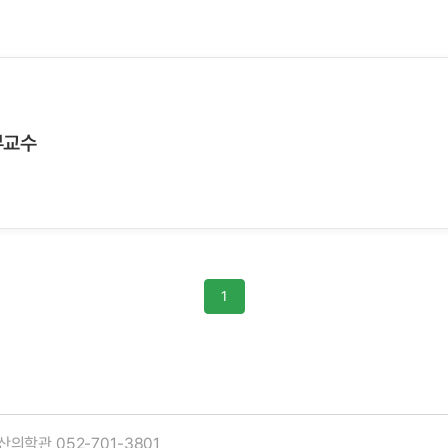
부교수
1
의학관 052-701-3801