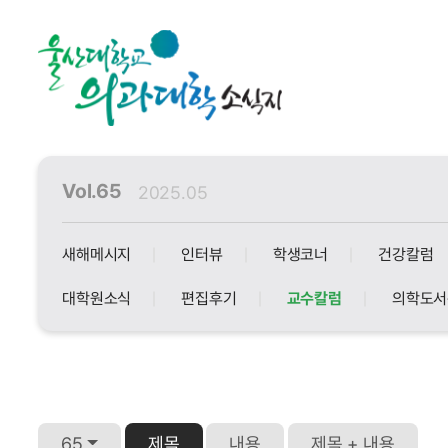
Vol.65
2025.05
새해메시지
인터뷰
학생코너
건강칼럼
대학원소식
편집후기
교수칼럼
의학도서
65
제목
내용
제목 + 내용