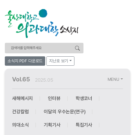
검색어
소식지 PDF 다운로드
지난호 보기
Vol.65
MENU
2025.05
새해메시지
인터뷰
학생코너
건강칼럼
이달의 우수논문(연구)
의대소식
기획기사
특집기사