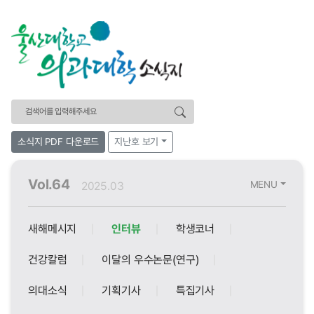
검색어
소식지 PDF 다운로드
지난호 보기
Vol.64
MENU
2025.03
새해메시지
인터뷰
학생코너
건강칼럼
이달의 우수논문(연구)
의대소식
기획기사
특집기사