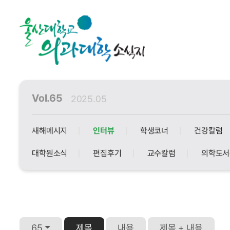
Vol.65
2025.05
새해메시지
인터뷰
학생코너
건강칼럼
대학원소식
편집후기
교수칼럼
의학도서
65
제목
내용
제목 + 내용